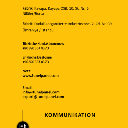
Fabrik:
Kayapa, Kayapa OSB, 10. Sk. Nr.:6
Nilüfer/Bursa
Fabrik:
Dudullu organisierte Industriezone, 2. Cd. Nr.:39
Ümraniye
/ Istanbul
Türkische Kontaktnummer:
+90 850 557 45 73
Englische Deal-Linie:
+90 850 557 45 73
Netz:
www.tunelpanel.com
Email:
info@tunelpanel.com
export@tunelpanel.com
KOMMUNIKATION