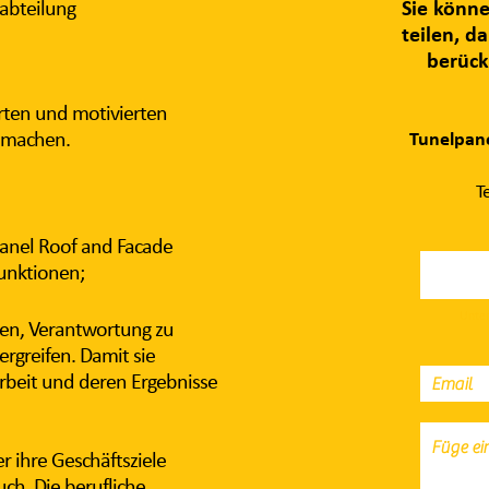
labteilung
Sie könne
teilen, da
berück
erten und motivierten
 machen.
Tunelpan
T
panel Roof and Facade
Funktionen;
Unter
ren, Verantwortung zu
rgreifen. Damit sie
 Arbeit und deren Ergebnisse
er ihre Geschäftsziele
auch Die berufliche