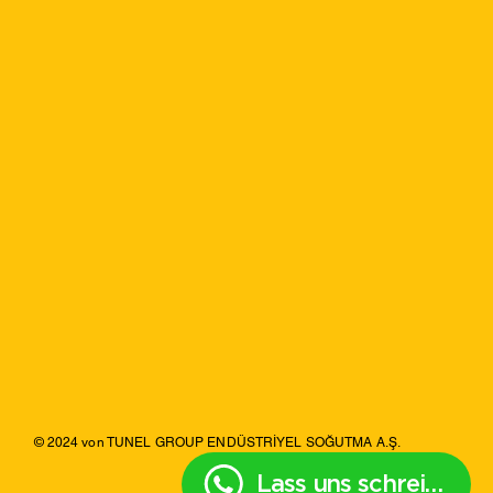
© 2024 von TUNEL GROUP ENDÜSTRİYEL SOĞUTMA A.Ş.
Lass uns schreiben?