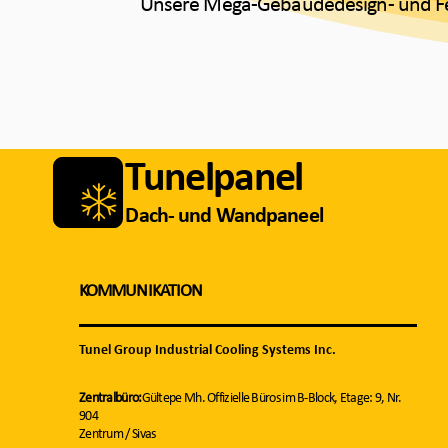
Unsere Mega-Gebäudedesign- und Fert
Tunelpanel
Dach- und Wandpaneel
KOMMUNIKATION
Tunel Group Industrial Cooling Systems Inc.
Zentralbüro:
Gültepe Mh. Offizielle Büros im B-Block, Etage: 9, Nr.
904
Zentrum / Sivas