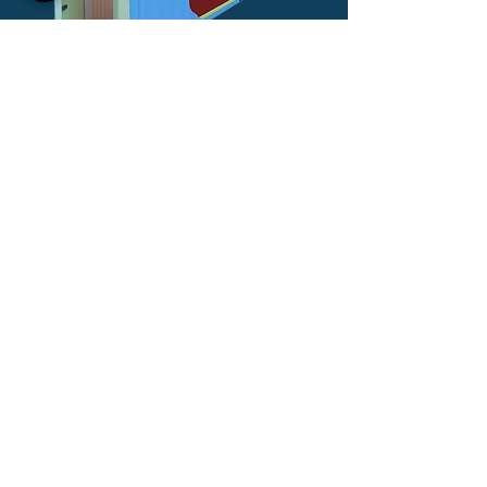
Standard-Typ
Wand-, Decken-, Bodenisolierungs- und
Kühlgeräte und Fertigsystem Container Kühllager
Herstellung und Vertrieb​
Mehr Informationen
Unsere Mega-Gebäudedesign- und Fertigungseffizienz
ist mit Wissen, Erfahrung und effektivem Engineering
auf hohem Niveau
KÜHLER