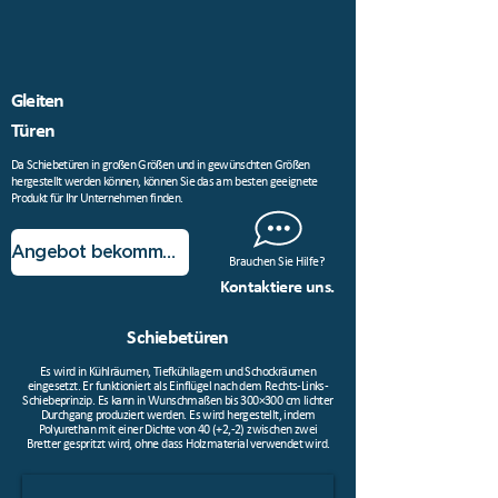
Gleiten
Türen
Da Schiebetüren in großen Größen und in gewünschten Größen
hergestellt werden können, können Sie das am besten geeignete
Produkt für Ihr Unternehmen finden.
Angebot bekommen!
Brauchen Sie Hilfe?
Kontaktiere uns.
Schiebetüren
Es wird in Kühlräumen, Tiefkühllagern und Schockräumen
eingesetzt. Er funktioniert als Einflügel nach dem Rechts-Links-
Schiebeprinzip. Es kann in Wunschmaßen bis 300×300 cm lichter
Durchgang produziert werden. Es wird hergestellt, indem
Polyurethan mit einer Dichte von 40 (+2,-2) zwischen zwei
Bretter gespritzt wird, ohne dass Holzmaterial verwendet wird.