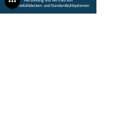
Herstellung und Vertrieb von
Industriekühldecken- und Standardkühlsystemen​
Mehr Informationen
Standard-Typ
Wand-, Decken-, Bodenisolierungs- und
Kühlgeräte und Fertigsystem Container Kühllager
Herstellung und Vertrieb​