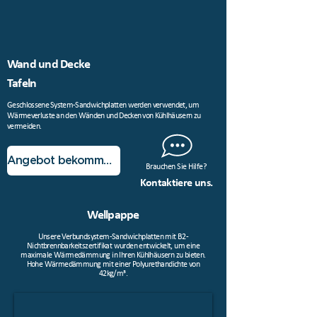
Wand und Decke
Tafeln
Geschlossene System-Sandwichplatten werden verwendet, um
Wärmeverluste an den Wänden und Decken von Kühlhäusern zu
vermeiden.
Angebot bekommen!
Brauchen Sie Hilfe?
Kontaktiere uns.
Wellpappe
Unsere Verbundsystem-Sandwichplatten mit B2-
Nichtbrennbarkeitszertifikat wurden entwickelt, um eine
maximale Wärmedämmung in Ihren Kühlhäusern zu bieten.
Hohe Wärmedämmung mit einer Polyurethandichte von
42kg/m³.