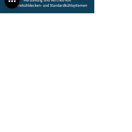
Herstellung und Vertrieb von
Industriekühldecken- und Standardkühlsystemen​
Mehr Informationen
Standard-Typ
Wand-, Decken-, Bodenisolierungs- und
Kühlgeräte und Fertigsystem Container Kühllager
Herstellung und Vertrieb​