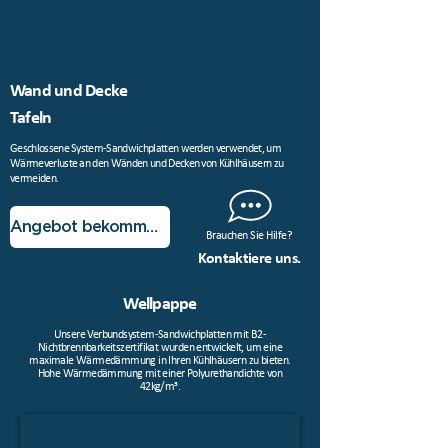
Wand und Decke
Tafeln
Geschlossene System-Sandwichplatten werden verwendet, um
Wärmeverluste an den Wänden und Decken von Kühlhäusern zu
vermeiden.
Angebot bekommen!
Brauchen Sie Hilfe?
Kontaktiere uns.
Wellpappe
Unsere Verbundsystem-Sandwichplatten mit B2-
Nichtbrennbarkeitszertifikat wurden entwickelt, um eine
maximale Wärmedämmung in Ihren Kühlhäusern zu bieten.
Hohe Wärmedämmung mit einer Polyurethandichte von
42kg/m³.